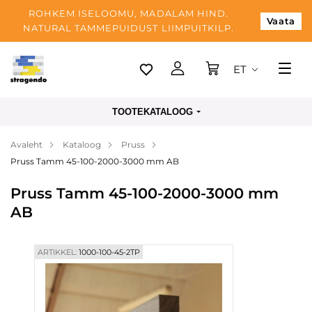
ROHKEM ISELOOMU, MADALAM HIND.
Vaata
NATURAL TAMMEPUIDUST LIIMPUITKILP.
ET
Tallinn
TOOTEKATALOOG
Tarnimine
Avaleht
Kataloog
Pruss
Makse
Pruss Tamm 45-100-2000-3000 mm AB
Meist
Pruss Tamm 45-100-2000-3000 mm
Blogi
AB
Kontaktid
ARTIKKEL:
1000-100-45-2TP