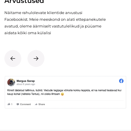
Arvustused
Näitame rahulolevate klientide arvustusi
Facebookist. Meie meeskond on alati ettepanekutele
avatud, oleme äärmiselt vastutulelikud ja püüame
aidata kõiki oma külalisi