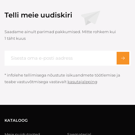
Telli meie uudiskiri
Saadame ainult parimad pakkumised. Mitte rohkem kui
1 täht kuus
* infolehe tellimisega nõustute isikuandmete töötlemise ja
teabe vastuvõtmisega vastavalt
kasutajaleping
KATALOOG
Meie puidutooted
Saematerjal