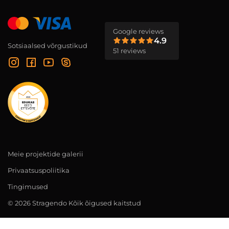
Google reviews
4.9
Sotsiaalsed võrgustikud
51 reviews
Meie projektide galerii
Privaatsuspoliitika
Tingimused
© 2026 Stragendo Kõik õigused kaitstud