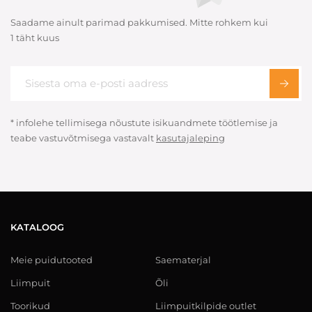
Saadame ainult parimad pakkumised. Mitte rohkem kui
1 täht kuus
* infolehe tellimisega nõustute isikuandmete töötlemise ja
teabe vastuvõtmisega vastavalt
kasutajaleping
KATALOOG
Meie puidutooted
Saematerjal
Liimpuit
Õli
Toorikud
Liimpuitkilpide outlet