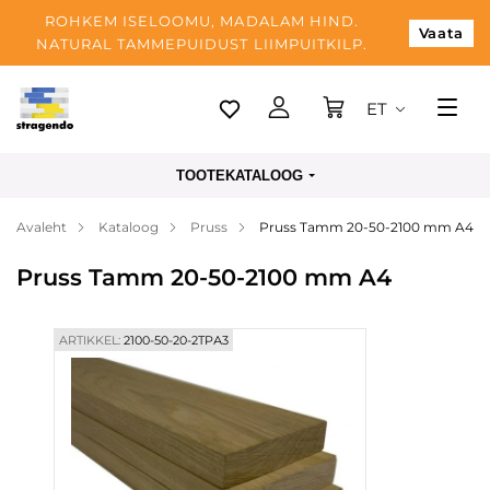
ROHKEM ISELOOMU, MADALAM HIND.
Vaata
NATURAL TAMMEPUIDUST LIIMPUITKILP.
ET
Tallinn
TOOTEKATALOOG
Tarnimine
Avaleht
Kataloog
Pruss
Pruss Tamm 20-50-2100 mm A4
Makse
Pruss Tamm 20-50-2100 mm A4
Meist
Blogi
ARTIKKEL:
2100-50-20-2TPА3
Kontaktid