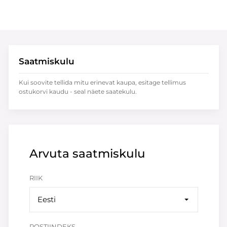
Saatmiskulu
Kui soovite tellida mitu erinevat kaupa, esitage tellimus
ostukorvi kaudu - seal näete saatekulu.
Arvuta saatmiskulu
RIIK
Eesti
POSTIINDEKS