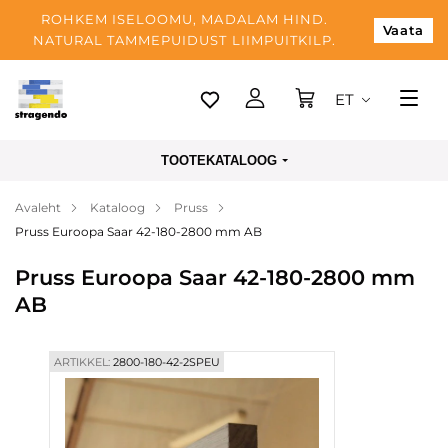
ROHKEM ISELOOMU, MADALAM HIND.
Vaata
NATURAL TAMMEPUIDUST LIIMPUITKILP.
ET
Tallinn
TOOTEKATALOOG
Tarnimine
Avaleht
Kataloog
Pruss
Makse
Pruss Euroopa Saar 42-180-2800 mm AB
Meist
Pruss Euroopa Saar 42-180-2800 mm
Blogi
AB
Kontaktid
ARTIKKEL:
2800-180-42-2SPEU