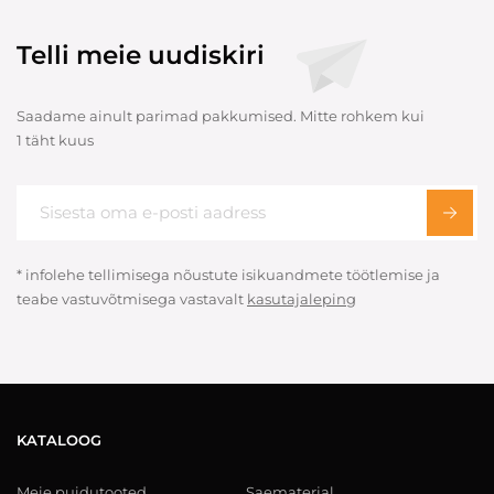
Telli meie uudiskiri
Saadame ainult parimad pakkumised. Mitte rohkem kui
1 täht kuus
* infolehe tellimisega nõustute isikuandmete töötlemise ja
teabe vastuvõtmisega vastavalt
kasutajaleping
KATALOOG
Meie puidutooted
Saematerjal