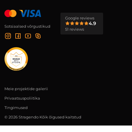
Google reviews
4.9
Sotsiaalsed võrgustikud
51 reviews
Meie projektide galerii
Privaatsuspoliitika
Tingimused
© 2026 Stragendo Kõik õigused kaitstud