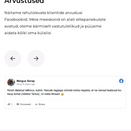
Arvustused
Näitame rahulolevate klientide arvustusi
Facebookist. Meie meeskond on alati ettepanekutele
avatud, oleme äärmiselt vastutulelikud ja püüame
aidata kõiki oma külalisi