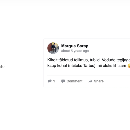
ele
e