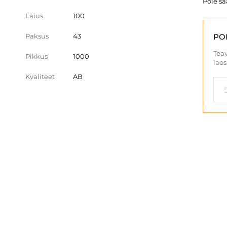
Pole s
Laius
100
Paksus
43
PO
Teav
Pikkus
1000
laos
Kvaliteet
AB