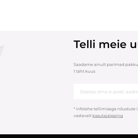
Telli meie u
Saadame ainult parimad pakku
1 täht kuus
* infolehe tellimisega nõustute
vastavalt
kasutajaleping