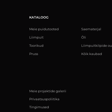
KATALOOG
Meie puidutooted
Saematerjal
Liimpuit
Õli
Toorikud
Liimpuitkilpide ou
Pruss
Kõik kaubad
Meie projektide galerii
Privaatsuspoliitika
Tingimused