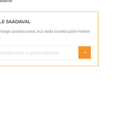
aadaval
LE SAADAVAL
itage saadavusest, kui seda toodet pole hetkel
.