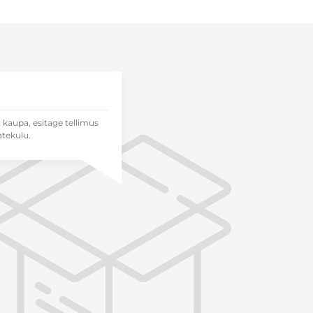
t kaupa, esitage tellimus
atekulu.