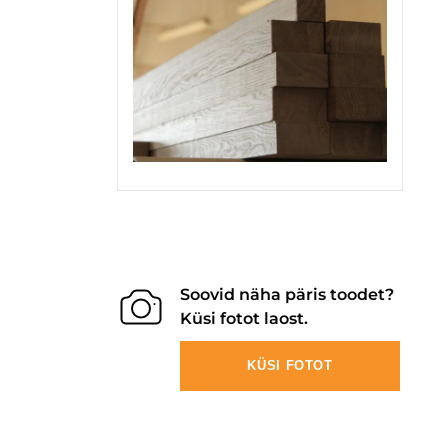
Soovid näha päris toodet?
Küsi fotot laost.
KÜSI FOTOT