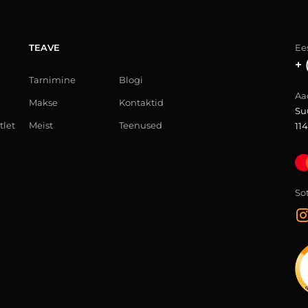
TEAVE
Ees
+ 
Tarnimine
Blogi
Aa
Makse
Kontaktid
Su
tlet
Meist
Teenused
114
So