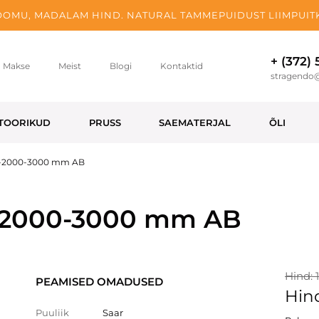
OMU, MADALAM HIND. NATURAL TAMMEPUIDUST LIIMPUITK
+ (372)
Makse
Meist
Blogi
Kontaktid
stragendo
TOORIKUD
PRUSS
SAEMATERJAL
ÕLI
00-2000-3000 mm AB
0-2000-3000 mm AB
Hind: 
PEAMISED OMADUSED
Hind
Puuliik
Saar