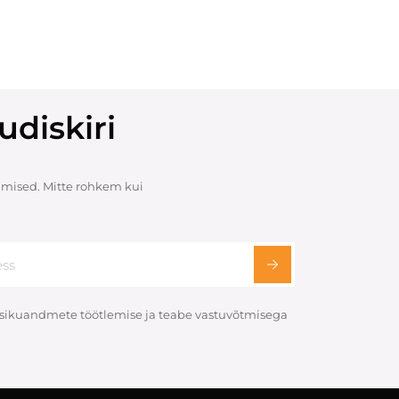
udiskiri
mised. Mitte rohkem kui
 isikuandmete töötlemise ja teabe vastuvõtmisega