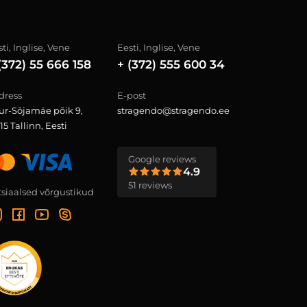
ti, Inglise, Vene
Eesti, Inglise, Vene
(372) 55 666 158
+ (372) 555 600 34
dress
E-post
ur-Sõjamäe põik 9,
stragendo@stragendo.ee
15 Tallinn, Eesti
Google reviews
4.9
51 reviews
tsiaalsed võrgustikud