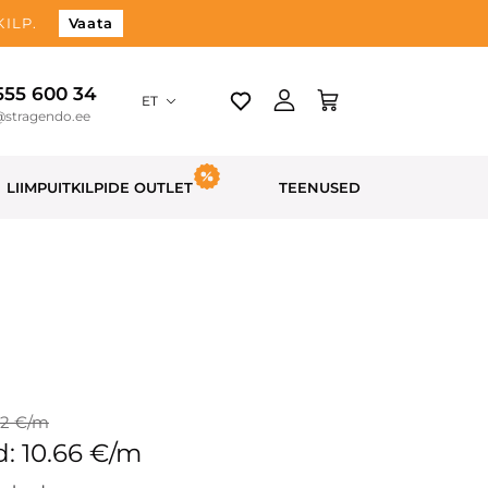
ILP.
Vaata
 555 600 34
ET
@stragendo.ee
LIIMPUITKILPIDE OUTLET
TEENUSED
12 €/m
: 10.66 €/m